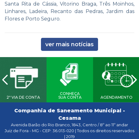
Santa Rita de Cássia, Vitorino Braga, Três Moinhos,
Linhares, Ladeira, Recanto das Pedras, Jardim das
Flores e Porto Seguro.
ver mais notícias
CONHEÇA
2ª VIA DE CONTA
SUA CONTA
AGENDAMENTO
Companhia de Saneamento Municipal -
Cesama
Avenida Barão do Rio Branco, 1843, Centro / 8º ao 11º andar
Juiz de Fora - MG - CEP: 36.013-020 | Todos os direitos reservados
| 2019