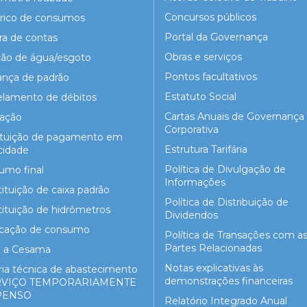
Concursos públicos
órico de consumos
Portal da Governança
ra de contas
Obras e serviços
ção de água/esgoto
Pontos facultativos
nça de padrão
Estatuto Social
elamento de débitos
Cartas Anuais de Governança
gação
Corporativa
ituição de pagamento em
Estrutura Tarifária
cidade
Política de Divulgação de
umo final
Informações
ituição de caixa padrão
Política de Distribuição de
ituição de hidrômetros
Dividendos
ficação de consumo
Política de Transações com a
Partes Relacionadas
e a Cesama
Notas explicativas às
ria técnica de abastecimento
demonstrações financeiras
ERVIÇO TEMPORARIAMENTE
PENSO
Relatório Integrado Anual