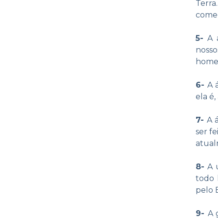
Terra
come
5-
A 
nosso
homem
6-
A 
ela é
7-
A á
ser f
atual
8-
A u
todo 
pelo 
9-
A 