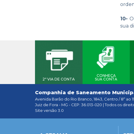
ordem
10-
O
sua d
CONHEÇA
2ª VIA DE CONTA
SUA CONTA
Companhia de Saneamento Municip
Avenida Barão do Rio Branco, 1843, Centro / 8º ao 1
Juiz de Fora - MG - CEP: 36.013-020 | Todos os direit
Site versão 3.0