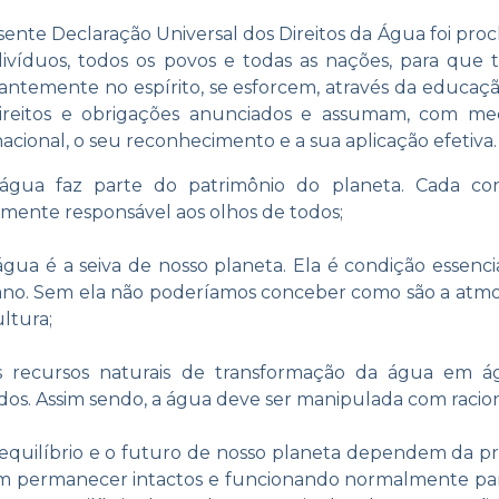
sente Declaração Universal dos Direitos da Água foi pro
divíduos, todos os povos e todas as nações, para que
antemente no espírito, se esforcem, através da educaçã
ireitos e obrigações anunciados e assumam, com med
nacional, o seu reconhecimento e a sua aplicação efetiva.
gua faz parte do patrimônio do planeta. Cada conti
mente responsável aos olhos de todos;
água é a seiva de nosso planeta. Ela é condição essenci
o. Sem ela não poderíamos conceber como são a atmosfe
ultura;
 recursos naturais de transformação da água em águ
ados. Assim sendo, a água deve ser manipulada com racio
equilíbrio e o futuro de nosso planeta dependem da pre
 permanecer intactos e funcionando normalmente para 