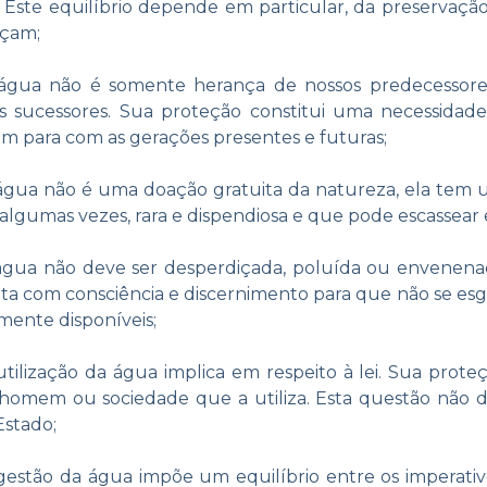
. Este equilíbrio depende em particular, da preservaçã
çam;
água não é somente herança de nossos predecessores
s sucessores. Sua proteção constitui uma necessidade
 para com as gerações presentes e futuras;
água não é uma doação gratuita da natureza, ela tem u
, algumas vezes, rara e dispendiosa e que pode escasse
gua não deve ser desperdiçada, poluída ou envenenada
eita com consciência e discernimento para que não se esg
mente disponíveis;
tilização da água implica em respeito à lei. Sua prote
homem ou sociedade que a utiliza. Esta questão não
Estado;
gestão da água impõe um equilíbrio entre os imperativ