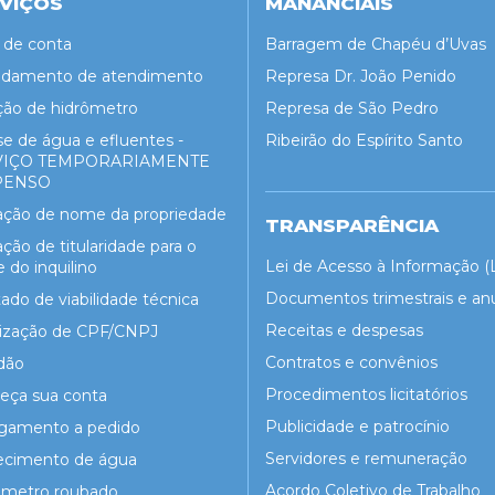
VIÇOS
MANANCIAIS
a de conta
Barragem de Chapéu d’Uvas
damento de atendimento
Represa Dr. João Penido
ção de hidrômetro
Represa de São Pedro
se de água e efluentes -
Ribeirão do Espírito Santo
VIÇO TEMPORARIAMENTE
PENSO
ração de nome da propriedade
TRANSPARÊNCIA
ação de titularidade para o
Lei de Acesso à Informação (
do inquilino
Documentos trimestrais e an
ado de viabilidade técnica
Receitas e despesas
lização de CPF/CNPJ
Contratos e convênios
dão
Procedimentos licitatórios
eça sua conta
Publicidade e patrocínio
igamento a pedido
Servidores e remuneração
ecimento de água
Acordo Coletivo de Trabalho
ômetro roubado