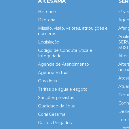
A CESAMA
SER
Histórico
2ª vi
Diretoria
Agen
Missão, visão, valores, atribuições e
Aferi
números
Análi
Legislação
SER
SUS
Código de Conduta Ética e
Integridade
Alte
Agência de Atendimento
Alter
nome 
Agência Virtual
Atest
Ouvidoria
Atua
Tarifas de água e esgoto
Certi
Sanções previstas
Conh
Qualidade da água
Desl
Coral Cesama
Forn
Gattus Pingadus
Hidr