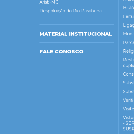
Arisb-MG
Hist
Despoluição do Rio Paraibuna
Leitu
Liga
MATERIAL INSTITUCIONAL
Muda
Parc
FALE CONOSCO
Reli
Rest
dupli
Cons
Subst
Subst
Veri
Visit
Visto
- S
SUS