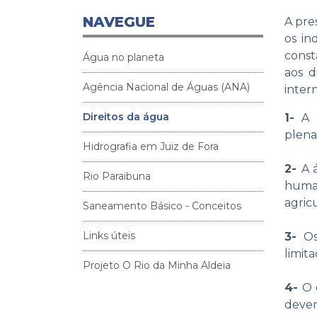
NAVEGUE
A pre
os in
const
Água no planeta
aos d
Agência Nacional de Águas (ANA)
inter
Direitos da água
1-
A á
plena
Hidrografia em Juiz de Fora
2-
A 
Rio Paraibuna
human
agric
Saneamento Básico - Conceitos
Links úteis
3-
Os
limit
Projeto O Rio da Minha Aldeia
4-
O 
devem