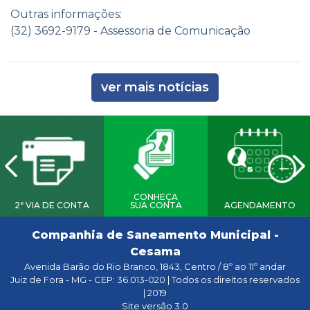
Outras informações:
(32) 3692-9179 - Assessoria de Comunicação
ver mais notícias
CONHEÇA
2ª VIA DE CONTA
SUA CONTA
AGENDAMENTO
Companhia de Saneamento Municipal -
Cesama
Avenida Barão do Rio Branco, 1843, Centro / 8º ao 11º andar
Juiz de Fora - MG - CEP: 36.013-020 | Todos os direitos reservados
| 2019
Site versão 3.0